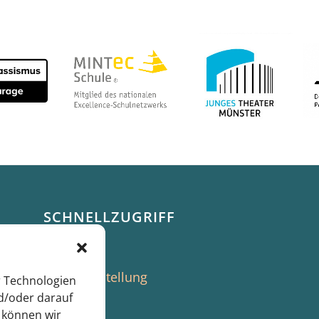
SCHNELLZUGRIFF
News
Essensbestellung
r Technologien
d/oder darauf
Termine
 können wir