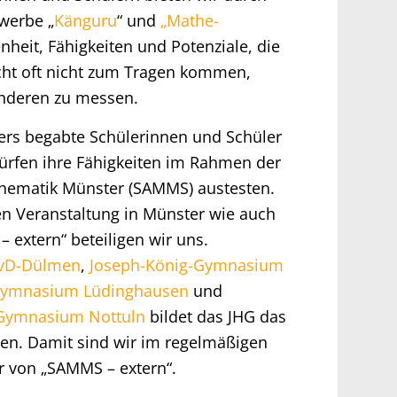
werbe „
Känguru
“ und
„Mathe-
nheit, Fähigkeiten und Potenziale, die
cht oft nicht zum Tragen kommen,
anderen zu messen.
rs begabte Schülerinnen und Schüler
dürfen ihre Fähigkeiten im Rahmen der
hematik Münster (SAMMS) austesten.
en Veranstaltung in Münster wie auch
 extern“ beteiligen wir uns.
vD-Dülmen
,
Joseph-König-Gymnasium
 Gymnasium Lüdinghausen
und
Gymnasium Nottuln
bildet das JHG das
en. Damit sind wir im regelmäßigen
r von „SAMMS – extern“.