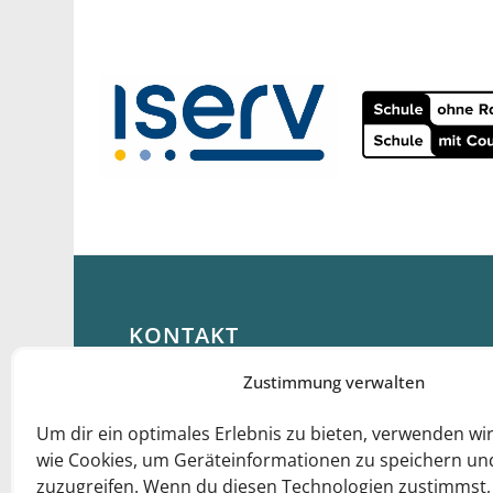
KONTAKT
Joseph-Haydn-Gymnasium Senden
Zustimmung verwalten
Am Bürgerpark 16
Um dir ein optimales Erlebnis zu bieten, verwenden wi
48308 Senden
wie Cookies, um Geräteinformationen zu speichern un
zuzugreifen. Wenn du diesen Technologien zustimmst,
Telefon
02597-5345